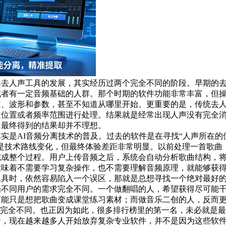
年去人声工具的发展，其实经历过两个完全不同的阶段。早期的
或者有一定音频基础的人群。那个时期的软件功能非常丰富，但
道、波形和参数，甚至不知道从哪里开始。更重要的是，传统去
道位置或者频率范围进行处理。结果就是经常出现人声没有完全
，最终得到的结果却并不理想。
实是AI音频分离技术的普及。过去的软件是在寻找“人声所在的位
是技术路线变化，但最终体验差距非常明显。以前处理一首歌曲
完成整个过程。用户上传音频之后，系统会自动分析歌曲结构，
意味着不需要学习复杂操作，也不需要理解音频原理，就能够获
工具时，依然容易陷入一个误区，那就是总想寻找一个绝对最好
为不同用户的需求完全不同。一个做翻唱的人，希望获得尽可能
可能只是想把歌曲变成课堂练习素材；而做音乐二创的人，反而
实完全不同。也正因为如此，很多排行榜里的第一名，未必就是
看，现在越来越多人开始放弃复杂专业软件，并不是因为这些软