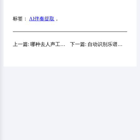
标签：
AI伴奏提取
，
上一篇: 哪种去人声工具最好？答案可能和大多数测评文章说的不一样
下一篇: 自动识别乐谱真的靠谱吗？从手动录谱到AI识谱，很多人的工作方式已经变了