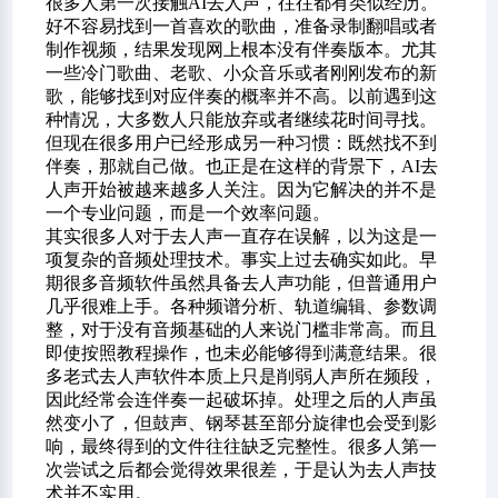
很多人第一次接触AI去人声，往往都有类似经历。
好不容易找到一首喜欢的歌曲，准备录制翻唱或者
制作视频，结果发现网上根本没有伴奏版本。尤其
一些冷门歌曲、老歌、小众音乐或者刚刚发布的新
歌，能够找到对应伴奏的概率并不高。以前遇到这
种情况，大多数人只能放弃或者继续花时间寻找。
但现在很多用户已经形成另一种习惯：既然找不到
伴奏，那就自己做。也正是在这样的背景下，AI去
人声开始被越来越多人关注。因为它解决的并不是
一个专业问题，而是一个效率问题。
其实很多人对于去人声一直存在误解，以为这是一
项复杂的音频处理技术。事实上过去确实如此。早
期很多音频软件虽然具备去人声功能，但普通用户
几乎很难上手。各种频谱分析、轨道编辑、参数调
整，对于没有音频基础的人来说门槛非常高。而且
即使按照教程操作，也未必能够得到满意结果。很
多老式去人声软件本质上只是削弱人声所在频段，
因此经常会连伴奏一起破坏掉。处理之后的人声虽
然变小了，但鼓声、钢琴甚至部分旋律也会受到影
响，最终得到的文件往往缺乏完整性。很多人第一
次尝试之后都会觉得效果很差，于是认为去人声技
术并不实用。