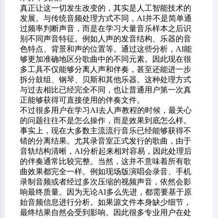
真正让这一切发生改变的，其实是人工智能技术的
发展。与传统音频处理方式不同，AI并不是简单通
过频率判断声音，而是在学习大量音乐样本之后识
别不同声音特征。例如人声的发音结构、乐器的音
色特点、背景和声的位置等。通过这些分析，AI能
够更加准确地区分歌曲中的不同元素。因此现在很
多工具不仅能够分离人声和伴奏，甚至还能进一步
拆分鼓组、钢琴、贝斯和其他乐器。这种处理方式
与过去相比已经完全不同，也让普通用户第一次真
正能够获得可直接使用的伴奏文件。
不过很多用户在学习AI去人声教程的时候，最关心
的问题往往不是怎么操作，而是效果到底怎么样。
事实上，现在大多数主流流行音乐已经能够获得不
错的分离结果。尤其录音室正式发行的歌曲，由于
音轨结构清晰，AI分析起来相对容易，因此处理后
的伴奏通常比较完整。当然，这并不意味着所有歌
曲效果都完全一样。例如现场版演唱会录音、手机
录制音频或者经过多次压缩的视频声音，依然会影
响最终质量。因为无论AI多么先进，都需要基于原
始音频信息进行分析。如果源文件本身缺少细节，
最终结果自然会受到影响。因此很多专业用户在处