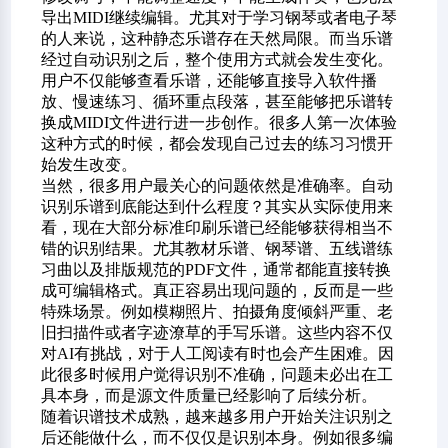
导出MIDI继续编辑。尤其对于学习钢琴或者电子琴
的人来说，这种静态乐谱存在天然局限。而当乐谱
经过自动识别之后，整个使用方式就会发生变化。
用户不仅能够查看乐谱，还能够直接导入软件播
放、慢速练习、循环重点段落，甚至能够把乐谱转
换成MIDI文件进行进一步创作。很多人第一次体验
这种方式的时候，都会发现自己过去的练习习惯开
始发生改变。
当然，很多用户最关心的问题依然是准确率。自动
识别乐谱到底能达到什么程度？其实从实际使用来
看，现在大部分标准印刷乐谱已经能够获得相当不
错的识别结果。尤其教材乐谱、钢琴谱、五线谱练
习曲以及排版规范的PDF文件，通常都能直接转换
成可编辑格式。真正容易出现问题的，反而是一些
特殊场景。例如模糊照片、拍摄角度倾斜严重、老
旧扫描件或者字迹潦草的手写乐谱。这些内容不仅
对AI有挑战，对于人工阅读有时也会产生困难。因
此很多时候用户觉得识别不准确，问题未必出在工
具本身，而是源文件质量已经影响了后续分析。
随着识谱技术成熟，越来越多用户开始关注识别之
后还能做什么，而不仅仅是识别本身。例如很多编