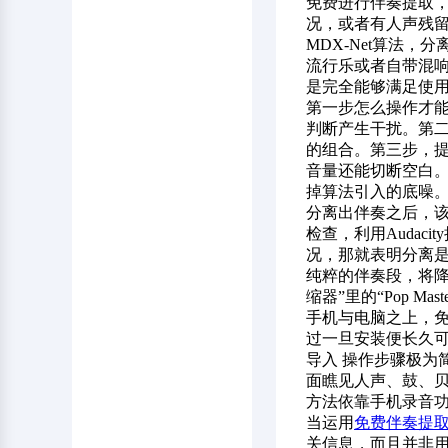
免费进行伴奏提取，
况，或者有人声残留
MDX-Net算法
流行乐或者自带混
是完全能够满足使
第一步怎么操作才能
判断产生干扰。第二步
的组合。第三步，提取之后别直
音量还能切断空白。
掉算法引入的底噪
分离出伴奏之后，
检查，利用Auda
况，那就表明分离是很
纯粹的伴奏段，将降噪
缩器”里的“Pop M
手机与电脑之上，免
过一旦安装便长久可用
导入 操作步骤极为简便
面瞧见人声、鼓、贝
方法依靠手机录音
当运用
免费伴奏提
关信息，而且并非用