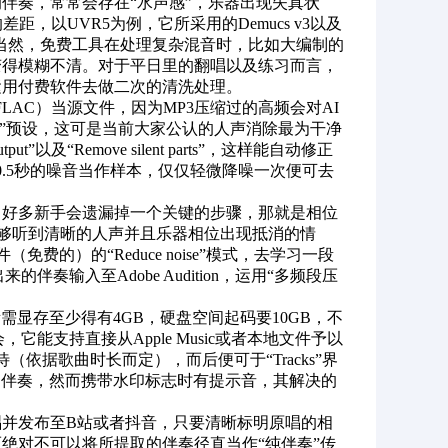
伴奏，常常会存在“水声感”，乐器出现失真状
以UVR5为例，它所采用的Demucs v3以及
，当然，免费工具在处理复杂混音时，比如大编制的
变得模糊不清。对于平日里的翻唱以及练习而言，
运用付费软件去做二次的清洗处理。
AC）当源文件，因为MP3压缩过的高频会对AI
raoke”预设，这可是当前大家公认的人声消除最为干净
t”以及“Remove silent parts”，这样能自动修正
头0.5秒的噪音当作样本，仅仅轻微降噪一次便可去
，好多新手会遗漏掉一个关键的步骤，那就是相位
是能够听到清晰的人声并且乐器相位出现抵消的情
费的）的“Reduce noise”模式，去学习一段
奏输入至Adobe Audition，运用“多频段压
需显存至少得有4GB，硬盘空间起码要10GB，不
，它能支持直接从Apple Music或者本地文件予以
等待（依据歌曲时长而定），而后便可于“Tracks”界
的伴奏，然而携带水印标志时有提示音，其解决的
并发布至B站或者抖音，只要清晰标明原唱的相
绝对不可以将所提取的伴奏径直当作“纯伴奏”传