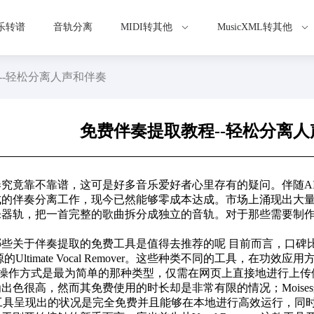
乐转谱
音轨分离
MIDI转其他
MusicXML转其他
--轻松分离人声和伴奏
免费伴奏提取教程--轻松分离
究竟靠不靠谱，这可是好多音乐爱好者心里存有的疑问。伴随A
成的伴奏分离工作，现今已然能够零成本达成。市场上涌现出大
器轨，把一首完整的歌曲拆分成独立的音轨。对于那些需要制作翻
关于伴奏提取的免费工具是值得去推荐的呢 目前而言，口碑比较好的
Ultimate Vocal Remover。这些种类不同的工具，在功效
具，其操作方式是最为简单的那种类型，仅需在网页上直接地进行上传便
色很高，然而其免费使用的时长却是非常有限的情况；Moises这
over这款工具呈现出的状况是完全免费并且能够在本地进行高效运行