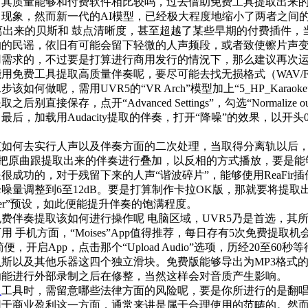
其质量能够和付费软件相比较吗，过去借助免费工具提取出来的
现象，然而新一代的AI模型，已经极大程度地缩小了两者之间的差距，
，分离出来的贝斯和 鼓点清晰度，甚至超越了某些早期的付费插件
响的民谣，依旧有可能会留下轻微的人声频段，或者致使镲片声
用需求的，不过要是打算进行商用发行的情況下，那么建议再次
用免费工具提取高质量伴奏呢，要尽可能去找无损格式（WAV/FL
该如何做呢，需用UVR5的“VR Arch”模型加上“5_HP_Ka
接保存，点开“Advanced Settings”，勾选“Normalize outpu
最后，加载用Audacity提取的伴奏，打开“降噪”的效果，以开
。
该如何去实行人声以及伴奏方面的二次处理，当取得分离轨以后
city把原曲跟提取出来的伴奏进行叠加，以反相的方式播放，要
成功的，对于残留下来的人声“谐波碎片”，能够使用ReaFir插件（免
量调整到6至12dB。要是打算制作卡拉OK版，那就要将提取出来的伴
aster”预设，如此便能提升伴奏的饱满程度。
费伴奏提取该如何进行操作呢 电脑区域，UVR5乃是首选，其所
 手机方面，“Moises”App值得推荐，每日存有5次免费提取机会
，开启App，点击那个“Upload Audio”选项，历经20至60秒
斯以及其他乐器这四个独立滑块。免费版能够导出为MP3格式
功能进行外部录制之后在修整，当然这样会对音质产生影响。
取
工具时，需留意哪些法律方面的风险呢，要是你所进行的是翻唱
于商业盈利这一方面，通常来讲是属于合理使用的范畴的。然而