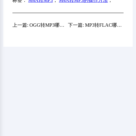
标签：
M4A转MP3
，
M4A转MP3的操作方法
，
上一篇: OGG转MP3哪个方法简单？推荐六个新手也能完全掌握的方法
下一篇: MP3转FLAC哪个方法较好？推荐六个快捷方便的方法